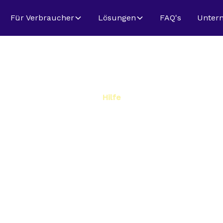
Für Verbraucher
Lösungen
FAQ's
Unter
Hilfe
– Häufige Frag
PPS Perfunctio
eite finden Sie Antworten auf häufige Fragen rund 
SEPA-Lastschriften und unsere Rolle bei der Zahlu